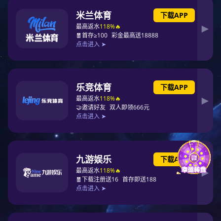
农业设备
工艺设备
共 4 条记录
1
辉达娱乐
产品中心
公司简介
合作案例
新闻资讯
联系辉达娱乐